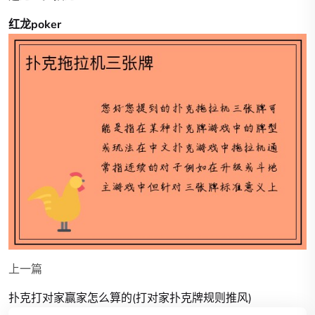
红龙poker
上一篇
扑克打对家赢家怎么算的(打对家扑克牌规则推风)