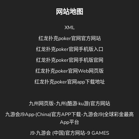
网站地图
XML
红龙扑克poker官网官方网站
红龙扑克poker官网手机版入口
红龙扑克poker官网手机版官网
红龙扑克poker官网Web网页版
红龙扑克poker官网app下载地址
九州网页版-九州(酷游·ku游)官方网站
九游会J9App·(China)官方APP下载-九游会J9|全球彩金最高
App平台
J9·九游会 (中国)官方网站-9 GAMES