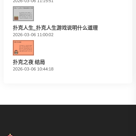
2026-03-06 11:15:51
扑克人生_扑克人生游戏说明什么道理
2026-03-06 11:00:02
扑克之夜 结局
2026-03-06 10:44:18