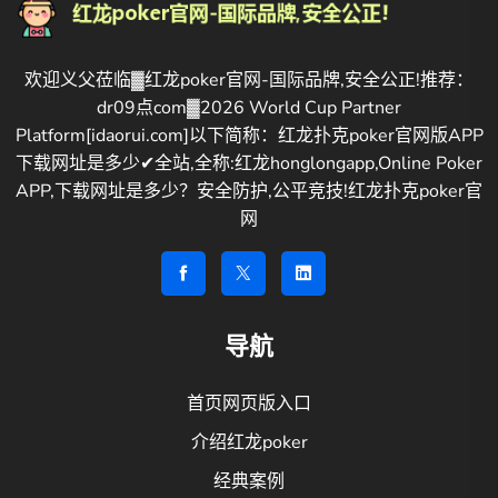
欢迎义父莅临▓红龙poker官网-国际品牌,安全公正!推荐：
dr09点com▓2026 World Cup Partner
Platform[idaorui.com]以下简称：红龙扑克poker官网版APP
下载网址是多少✔全站,全称:红龙honglongapp,Online Poker
APP,下载网址是多少？安全防护,公平竞技!红龙扑克poker官
网
导航
首页网页版入口
介绍红龙poker
经典案例