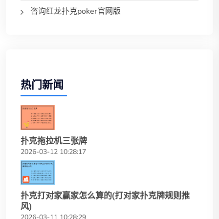
咨询红龙扑克poker官网版
热门新闻
扑克拖拉机三张牌
2026-03-12 10:28:17
扑克打对家赢家怎么算的(打对家扑克牌规则推
风)
2026-03-11 10:28:29