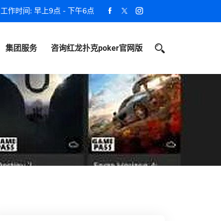
工作时间: 早上9点 - 下午6点
集团服务
咨询红龙扑克poker官网版