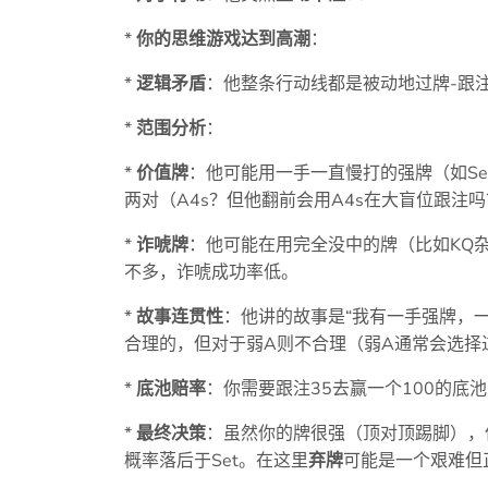
*
你的思维游戏达到高潮
：
*
逻辑矛盾
：他整条行动线都是被动地过牌-跟
*
范围分析
：
*
价值牌
：他可能用一手一直慢打的强牌（如Set
两对（A4s？但他翻前会用A4s在大盲位跟注
*
诈唬牌
：他可能在用完全没中的牌（比如KQ
不多，诈唬成功率低。
*
故事连贯性
：他讲的故事是“我有一手强牌，一
合理的，但对于弱A则不合理（弱A通常会选择
*
底池赔率
：你需要跟注35去赢一个100的底池
*
最终决策
：虽然你的牌很强（顶对顶踢脚），
概率落后于Set。在这里
弃牌
可能是一个艰难但