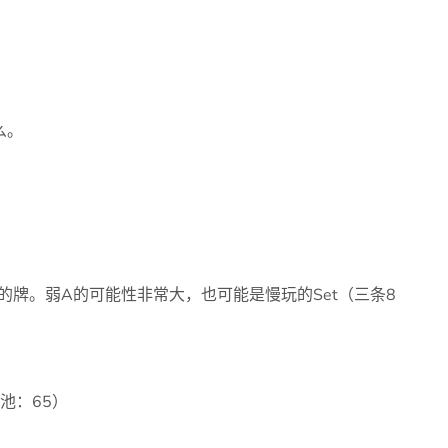
么。
牌。弱A的可能性非常大，也可能是慢玩的Set（三条8
 底池：65）