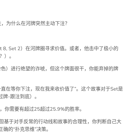
注，为什么在河牌突然主动下注？
 8, Set 2）在河牌圈寻求价值。或者，他击中了极小的
吗？）。
杂色）进行绝望的诈唬，但这个牌面很干，你能弃掉的牌
直在等你下注，现在我来收价值了”。这个故事对于Set是
过牌-跟注到底）。
，你需要有超过25超过25.9%的胜率。
但基于对手反常的行动线和故事的合理性，你判断自己大
正确的“扑克思维”决策。