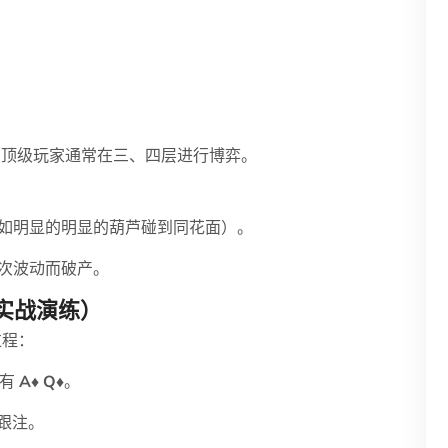
…顶级玩家通常在三、四层进行博弈。
比如明显的明显的葫芦碰到同花面）。
一次波动而破产。
实战演练）
过程：
持有
A♦ Q♦
。
跟注。