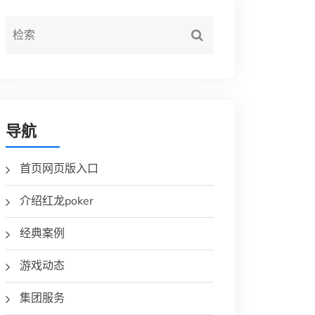
导航
首页网页版入口
介绍红龙poker
经典案例
游戏动态
集团服务