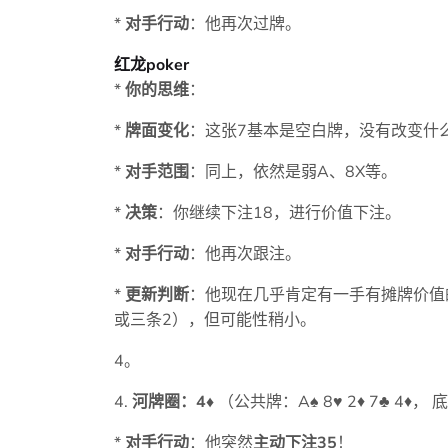
*
对手行动
：他再次过牌。
红龙poker
*
你的思维
：
*
牌面变化
：这张7基本是空白牌，没有改变什
*
对手范围
：同上，依然是弱A、8X等。
*
决策
：你继续下注18，进行价值下注。
*
对手行动
：他再次跟注。
*
更新判断
：他现在几乎肯定有一手有摊牌价值的
或三条2），但可能性稍小。
4。
4.
河牌圈：4♦
（公共牌：A♠ 8♥ 2♦ 7♣ 4♦，
*
对手行动
：他突然
主动下注35
！