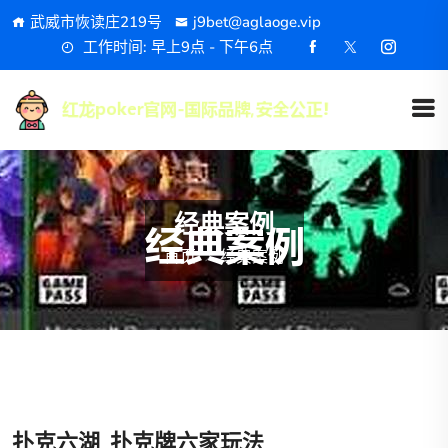
武威市恢读庄219号
j9bet@aglaoge.vip
工作时间: 早上9点 - 下午6点
经典案例
首页
经典案例
扑克六湖_扑克牌六家玩法