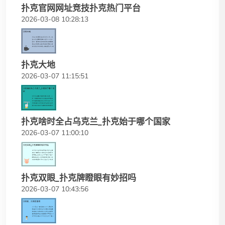
扑克官网网址竞技扑克热门平台
2026-03-08 10:28:13
扑克大地
2026-03-07 11:15:51
扑克啥时全占乌克兰_扑克始于哪个国家
2026-03-07 11:00:10
扑克双眼_扑克牌瞪眼有妙招吗
2026-03-07 10:43:56