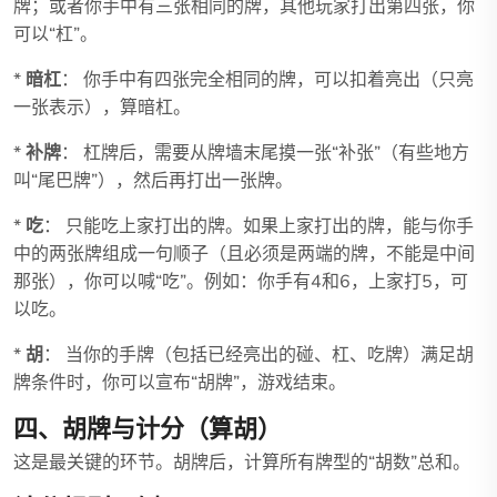
牌；或者你手中有三张相同的牌，其他玩家打出第四张，你
可以“杠”。
*
暗杠
： 你手中有四张完全相同的牌，可以扣着亮出（只亮
一张表示），算暗杠。
*
补牌
： 杠牌后，需要从牌墙末尾摸一张“补张”（有些地方
叫“尾巴牌”），然后再打出一张牌。
*
吃
： 只能吃上家打出的牌。如果上家打出的牌，能与你手
中的两张牌组成一句顺子（且必须是两端的牌，不能是中间
那张），你可以喊“吃”。例如：你手有4和6，上家打5，可
以吃。
*
胡
： 当你的手牌（包括已经亮出的碰、杠、吃牌）满足胡
牌条件时，你可以宣布“胡牌”，游戏结束。
四、胡牌与计分（算胡）
这是最关键的环节。胡牌后，计算所有牌型的“胡数”总和。