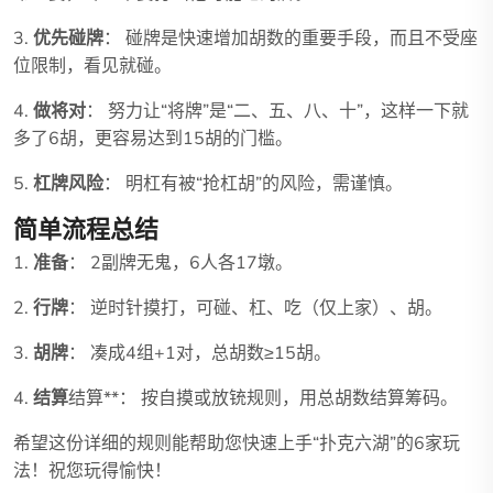
3.
优先碰牌
： 碰牌是快速增加胡数的重要手段，而且不受座
位限制，看见就碰。
4.
做将对
： 努力让“将牌”是“二、五、八、十”，这样一下就
多了6胡，更容易达到15胡的门槛。
5.
杠牌风险
： 明杠有被“抢杠胡”的风险，需谨慎。
简单流程总结
1.
准备
： 2副牌无鬼，6人各17墩。
2.
行牌
： 逆时针摸打，可碰、杠、吃（仅上家）、胡。
3.
胡牌
： 凑成4组+1对，总胡数≥15胡。
4.
结算
结算**： 按自摸或放铳规则，用总胡数结算筹码。
希望这份详细的规则能帮助您快速上手“扑克六湖”的6家玩
法！祝您玩得愉快！