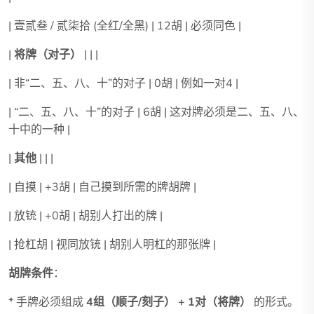
| 壹贰叁 / 贰柒拾 (全红/全黑) | 12胡 | 必须同色 |
|
将牌（对子）
| | |
| 非“二、五、八、十”的对子 | 0胡 | 例如一对4 |
| “二、五、八、十”的对子 | 6胡 | 这对牌必须是二、五、八、
十中的一种 |
|
其他
| | |
| 自摸 | +3胡 | 自己摸到所需的牌胡牌 |
| 放铳 | +0胡 | 胡别人打出的牌 |
| 抢杠胡 | 视同放铳 | 胡别人明杠的那张牌 |
胡牌条件
：
* 手牌必须组成
4组（顺子/刻子） + 1对（将牌）
的形式。