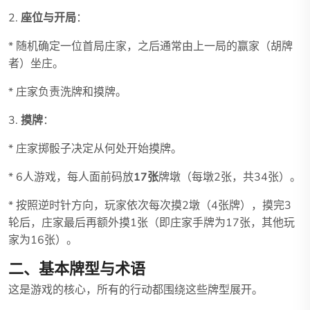
2.
座位与开局
：
* 随机确定一位首局庄家，之后通常由上一局的赢家（胡牌
者）坐庄。
* 庄家负责洗牌和摸牌。
3.
摸牌
：
* 庄家掷骰子决定从何处开始摸牌。
* 6人游戏，每人面前码放
17张
牌墩（每墩2张，共34张）。
* 按照逆时针方向，玩家依次每次摸2墩（4张牌），摸完3
轮后，庄家最后再额外摸1张（即庄家手牌为17张，其他玩
家为16张）。
二、基本牌型与术语
这是游戏的核心，所有的行动都围绕这些牌型展开。