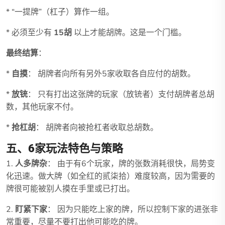
* “一提牌”（杠子）算作一组。
* 必须至少有
15胡
以上才能胡牌。这是一个门槛。
最终结算
：
*
自摸
： 胡牌者向所有另外5家收取各自应付的胡数。
*
放铳
： 只有打出这张牌的玩家（放铳者）支付胡牌者总胡
数，其他玩家不付。
*
抢杠胡
： 胡牌者向被抢杠者收取总胡数。
五、6家玩法特色与策略
1.
人多牌杂
： 由于有6个玩家，牌的张数消耗很快，局势变
化迅速。做大牌（如全红的贰柒拾）难度较高，因为需要的
牌很可能被别人摸在手里或已打出。
2.
盯紧下家
： 因为只能吃上家的牌，所以控制下家的进张非
常重要，尽量不要打出他可能吃的牌。