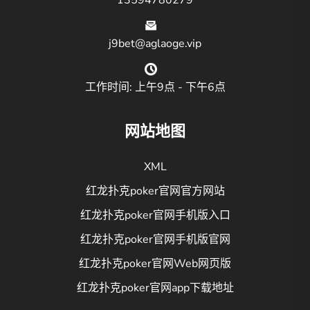
j9bet@aglaoge.vip
工作时间: 上午9点 - 下午6点
网站地图
XML
红龙扑克poker官网官方网站
红龙扑克poker官网手机版入口
红龙扑克poker官网手机版官网
红龙扑克poker官网Web网页版
红龙扑克poker官网app下载地址