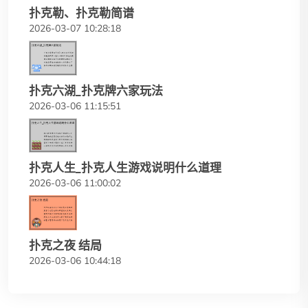
扑克勒、扑克勒简谱
2026-03-07 10:28:18
扑克六湖_扑克牌六家玩法
2026-03-06 11:15:51
扑克人生_扑克人生游戏说明什么道理
2026-03-06 11:00:02
扑克之夜 结局
2026-03-06 10:44:18